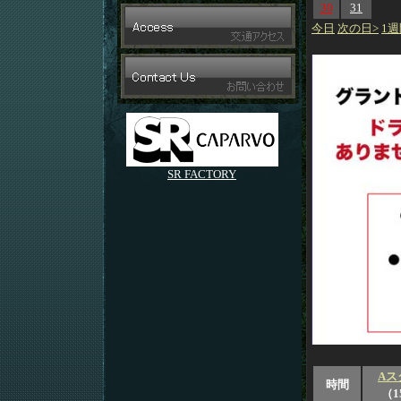
30
31
今日
次の日>
1週
SR FACTORY
Aス
時間
（1