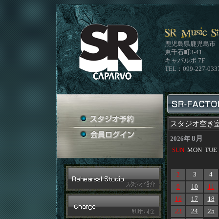
鹿児島県鹿児島市
東千石町3-41
キャパルボ 7F
TEL：099-227-033
スタジオ空き
8月
2026年
SUN
MON
TUE
2
3
4
9
10
11
16
17
18
23
24
25