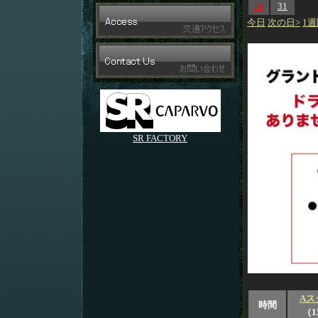
30
31
今日
次の日>
1週
SR FACTORY
Aス
時間
（1