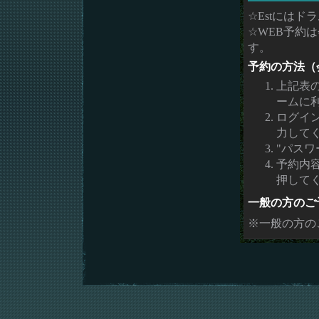
☆Estには
☆WEB予約
す。
予約の方法（
上記表
ームに
ログイ
力して
"パスワ
予約内
押して
一般の方のご
※一般の方の