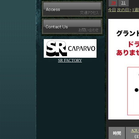
30
31
今日
次の日>
1週
SR FACTORY
Aス
時間
（1