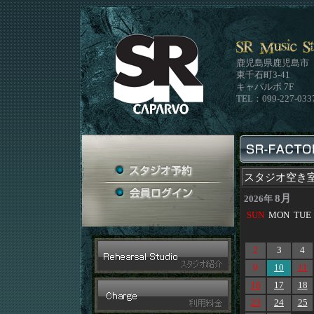
鹿児島県鹿児島市
東千石町3-41
キャパルボ 7F
TEL：099-227-033
スタジオ空き
8月
2026年
SUN
MON
TUE
2
3
4
9
10
11
16
17
18
23
24
25