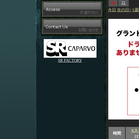
30
31
今日
次の日>
1週
SR FACTORY
Aス
時間
（1