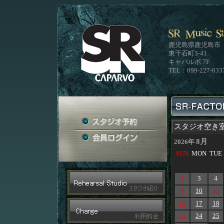
鹿児島県鹿児島市
東千石町3-41
キャパルボ 7F
TEL：099-227-033
スタジオ空き
8月
2026年
SUN
MON
TUE
2
3
4
9
10
11
16
17
18
23
24
25