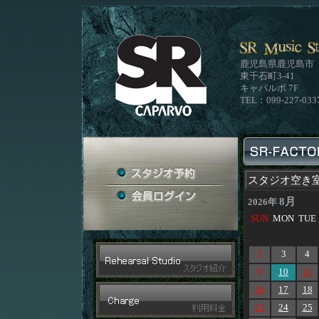
鹿児島県鹿児島市
東千石町3-41
キャパルボ 7F
TEL：099-227-033
スタジオ空き
8月
2026年
SUN
MON
TUE
2
3
4
9
10
11
16
17
18
23
24
25