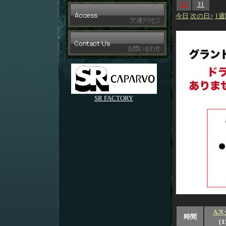
30
31
今日
次の日>
1週
SR FACTORY
Aス
時間
（1