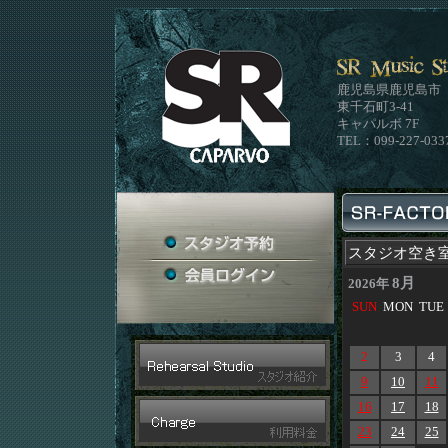
鹿児島県鹿児島市
東千石町3-41
キャパルボ 7F
TEL：099-227-033
スタジオ空き
8月
2026年
SUN
MON
TUE
2
3
4
9
10
11
16
17
18
23
24
25