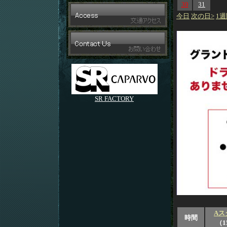
30
31
今日
次の日>
1週
SR FACTORY
Aス
時間
（1