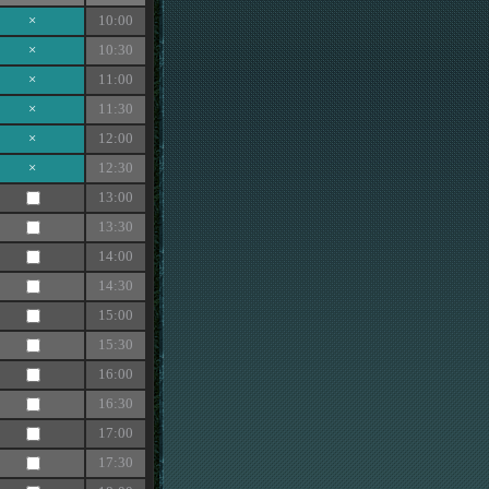
×
10:00
×
10:30
×
11:00
×
11:30
×
12:00
×
12:30
13:00
13:30
14:00
14:30
15:00
15:30
16:00
16:30
17:00
17:30