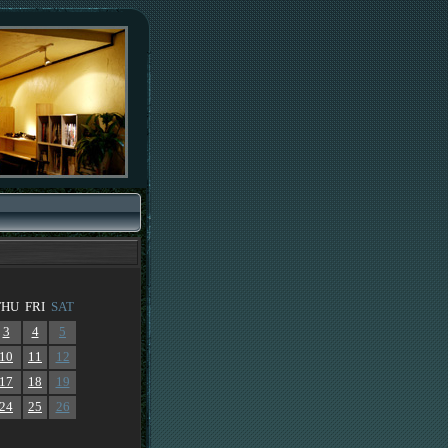
THU
FRI
SAT
3
4
5
10
11
12
17
18
19
24
25
26