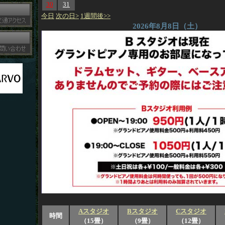
30
31
今日
次の日>
1週間後>>
2026年8月8日（土）
Aスタジオ
Bスタジオ
Cスタジオ
時間
（15畳）
（9畳）
（12畳）