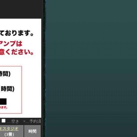
…空き ×…予約済
Eスタジオ
時間
（3畳）