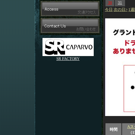
30
31
今日
次の日>
1週
SR FACTORY
Aス
時間
（1