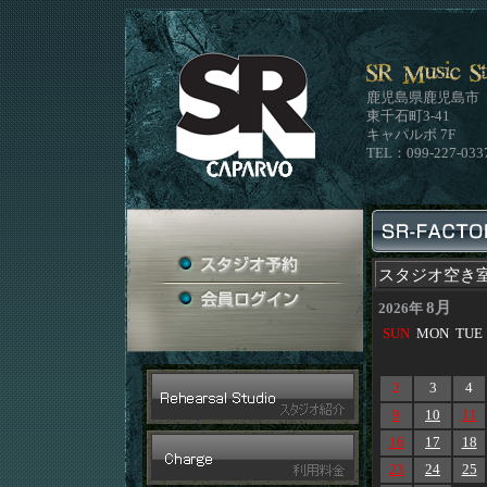
鹿児島県鹿児島市
東千石町3-41
キャパルボ 7F
TEL：099-227-033
スタジオ空き
8月
2026年
SUN
MON
TUE
2
3
4
9
10
11
16
17
18
23
24
25