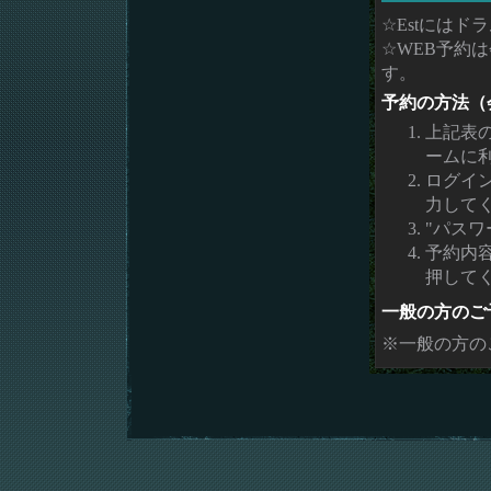
☆Estには
☆WEB予約
す。
予約の方法（
上記表
ームに
ログイ
力して
"パスワ
予約内
押して
一般の方のご
※一般の方の