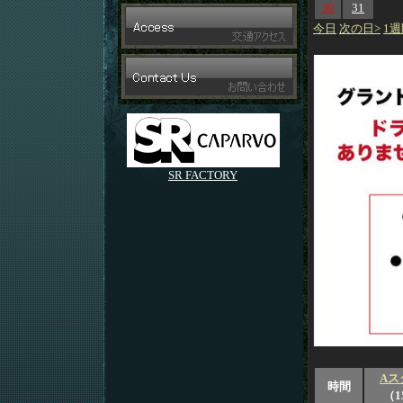
30
31
今日
次の日>
1週
SR FACTORY
Aス
時間
（1